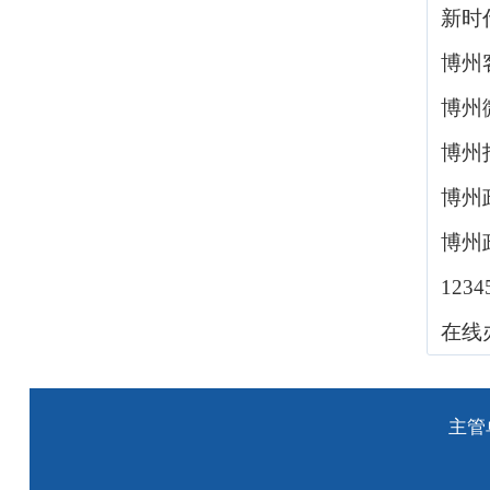
新时
博州
博州
博州
博州
博州
123
在线
主管