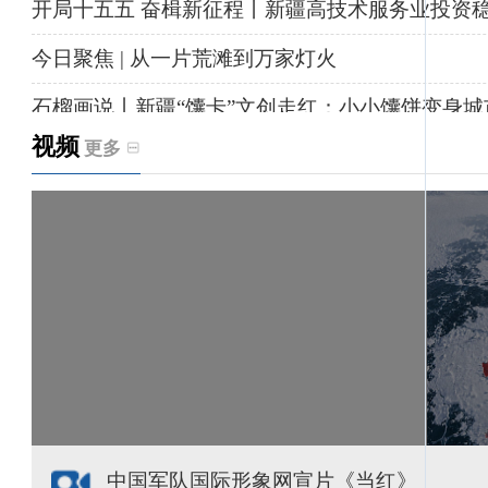
开局十五五 奋楫新征程丨新疆高技术服务业投资
今日聚焦 | 从一片荒滩到万家灯火
石榴画说丨新疆“馕卡”文创走红：小小馕饼变身城
视频
更多
天山观察丨暑期AI研学热，孩子们究竟学到什么
给祖国“镶金边”！G219+G331描绘新疆风光与发
新疆多点发力完善水利基础设施
援疆心语｜千里赴疆 以影像微光护百姓安康
中国军队国际形象网宣片《当红》