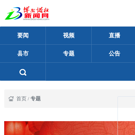
要闻
视频
直播
县市
专题
公告
首页
/
专题