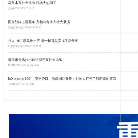
乌鲁木齐社火巡游 现场太热闹了
天山网
2026-02-27 13:17
国宝熊猫主题花车 亮相乌鲁木齐社火展演
石榴云客户端
2026-02-27 13:17
社火 “燃” 动乌鲁木齐 每一帧都是幸福生活年画
石榴云客户端
2026-02-27 13:17
博乐市青达拉街道组织元宵社火排练
博尔塔拉报
2026-02-26 13:31
InXinjiang(109)丨赞不绝口！新疆国际春晚为外国人打开了解新疆的窗口
天山网
2026-02-25 19:33