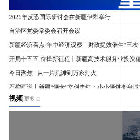
2026年反恐国际研讨会在新疆伊犁举行
自治区党委常委会召开会议
新疆经济看点·年中经济观察丨财政提效催生“三农
开局十五五 奋楫新征程丨新疆高技术服务业投资
今日聚焦 | 从一片荒滩到万家灯火
石榴画说丨新疆“馕卡”文创走红：小小馕饼变身城
视频
更多
天山观察丨暑期AI研学热，孩子们究竟学到什么
给祖国“镶金边”！G219+G331描绘新疆风光与发
新疆多点发力完善水利基础设施