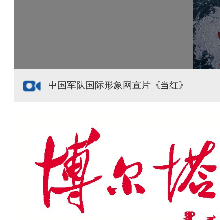
援疆心语｜千里赴疆 以影像微光护百姓安康
中国军队国际形象网宣片《当红》