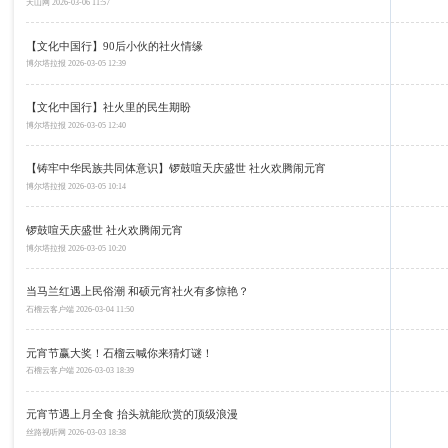
天山网
2026-03-06 11:57
【文化中国行】90后小伙的社火情缘
博尔塔拉报
2026-03-05 12:39
【文化中国行】社火里的民生期盼
博尔塔拉报
2026-03-05 12:40
【铸牢中华民族共同体意识】锣鼓喧天庆盛世 社火欢腾闹元宵
博尔塔拉报
2026-03-05 10:14
锣鼓喧天庆盛世 社火欢腾闹元宵
博尔塔拉报
2026-03-05 10:20
当马兰红遇上民俗潮 和硕元宵社火有多惊艳？
石榴云客户端
2026-03-04 11:50
元宵节赢大奖！石榴云喊你来猜灯谜！
石榴云客户端
2026-03-03 18:39
元宵节遇上月全食 抬头就能欣赏的顶级浪漫
丝路视听网
2026-03-03 18:38