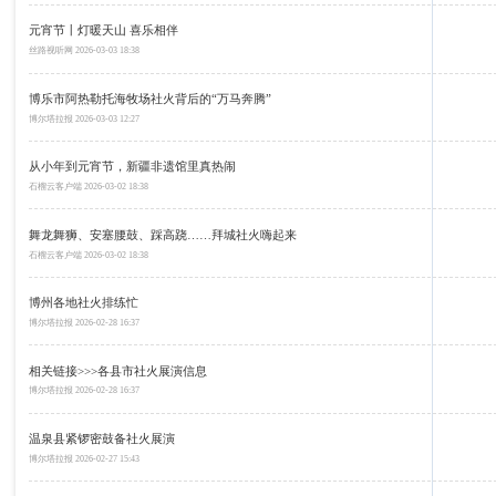
元宵节丨灯暖天山 喜乐相伴
丝路视听网
2026-03-03 18:38
博乐市阿热勒托海牧场社火背后的“万马奔腾”
博尔塔拉报
2026-03-03 12:27
从小年到元宵节，新疆非遗馆里真热闹
石榴云客户端
2026-03-02 18:38
舞龙舞狮、安塞腰鼓、踩高跷……拜城社火嗨起来
石榴云客户端
2026-03-02 18:38
博州各地社火排练忙
博尔塔拉报
2026-02-28 16:37
相关链接>>>各县市社火展演信息
博尔塔拉报
2026-02-28 16:37
温泉县紧锣密鼓备社火展演
博尔塔拉报
2026-02-27 15:43