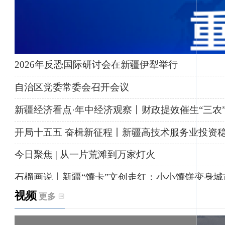
2026年反恐国际研讨会在新疆伊犁举行
自治区党委常委会召开会议
新疆经济看点·年中经济观察丨财政提效催生“三农
开局十五五 奋楫新征程丨新疆高技术服务业投资
今日聚焦 | 从一片荒滩到万家灯火
石榴画说丨新疆“馕卡”文创走红：小小馕饼变身城
视频
更多
天山观察丨暑期AI研学热，孩子们究竟学到什么
给祖国“镶金边”！G219+G331描绘新疆风光与发