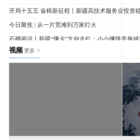
开局十五五 奋楫新征程丨新疆高技术服务业投资
今日聚焦 | 从一片荒滩到万家灯火
石榴画说丨新疆“馕卡”文创走红：小小馕饼变身城
视频
更多
天山观察丨暑期AI研学热，孩子们究竟学到什么
给祖国“镶金边”！G219+G331描绘新疆风光与发
新疆多点发力完善水利基础设施
援疆心语｜千里赴疆 以影像微光护百姓安康