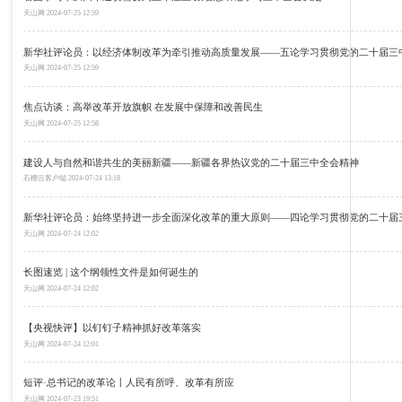
天山网
2024-07-25 12:59
新华社评论员：以经济体制改革为牵引推动高质量发展——五论学习贯彻党的二十届三
天山网
2024-07-25 12:59
焦点访谈：高举改革开放旗帜 在发展中保障和改善民生
天山网
2024-07-25 12:58
建设人与自然和谐共生的美丽新疆——新疆各界热议党的二十届三中全会精神
石榴云客户端
2024-07-24 13:18
新华社评论员：始终坚持进一步全面深化改革的重大原则——四论学习贯彻党的二十届
天山网
2024-07-24 12:02
长图速览 | 这个纲领性文件是如何诞生的
天山网
2024-07-24 12:02
【央视快评】以钉钉子精神抓好改革落实
天山网
2024-07-24 12:01
短评·总书记的改革论丨人民有所呼、改革有所应
天山网
2024-07-23 19:51