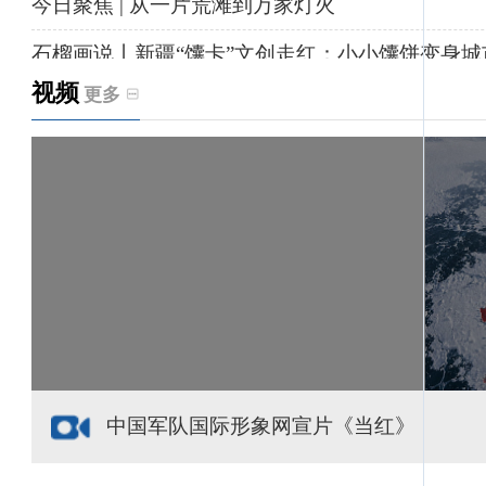
今日聚焦 | 从一片荒滩到万家灯火
石榴画说丨新疆“馕卡”文创走红：小小馕饼变身城
视频
更多
天山观察丨暑期AI研学热，孩子们究竟学到什么
给祖国“镶金边”！G219+G331描绘新疆风光与发
新疆多点发力完善水利基础设施
援疆心语｜千里赴疆 以影像微光护百姓安康
中国军队国际形象网宣片《当红》