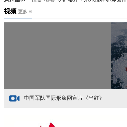
石榴画说丨新疆“馕卡”文创走红：小小馕饼变身城市
视频
更多
天山观察丨暑期AI研学热，孩子们究竟学到什么
给祖国“镶金边”！G219+G331描绘新疆风光与发展
新疆多点发力完善水利基础设施
援疆心语｜千里赴疆 以影像微光护百姓安康
中国军队国际形象网宣片《当红》