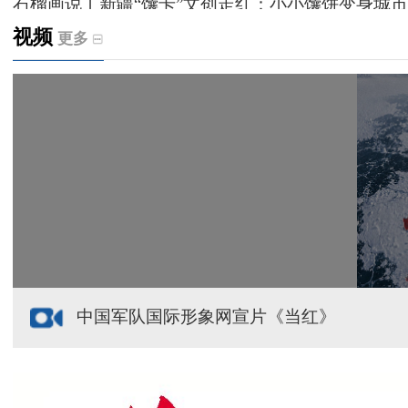
石榴画说丨新疆“馕卡”文创走红：小小馕饼变身城市
视频
更多
天山观察丨暑期AI研学热，孩子们究竟学到什么
给祖国“镶金边”！G219+G331描绘新疆风光与发展
新疆多点发力完善水利基础设施
援疆心语｜千里赴疆 以影像微光护百姓安康
中国军队国际形象网宣片《当红》