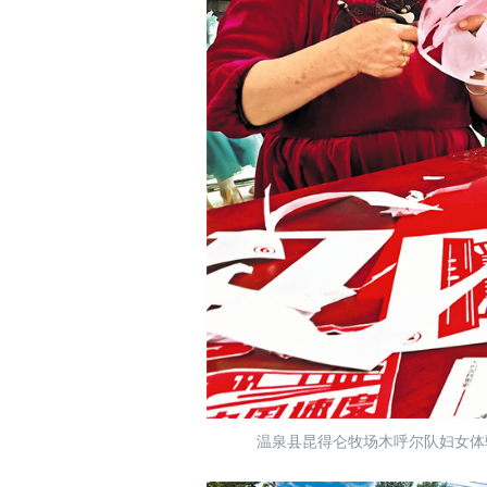
温泉县昆得仑牧场木呼尔队妇女体