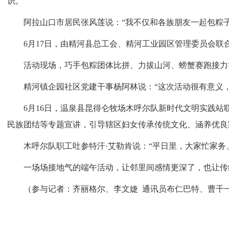
识。
阿拉山口市居民张风莲说：“我不仅和各族朋友一起包粽子
6月17日，由精河县总工会、精河工业园区管理委员会联合主
活动现场，巧手包粽团体比拼、力拔山河、螃蟹赛跑接力等
精河镇企园社区党建干事杨阿林说：“这次活动很有意义，
6月16日，温泉县昆得仑牧场木呼尔队新时代文明实践站联
民族团结等专题宣讲，引导辖区妇女传承传统文化、涵养优良
木呼尔队职工吐参特汗·艾勒肯说：“平日里，大家忙家务、
一场场接地气的端午活动，让邻里间感情更深了，也让传
（参与记者：齐丽格尔、李文婕 通讯员布仁巴特、曹千一