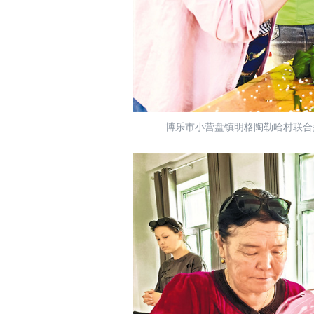
博乐市小营盘镇明格陶勒哈村联合