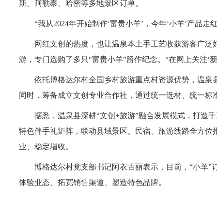
斯、阿勒泰、哈密等多地景区订单。
“我从2024年开始制作‘富贵小羊’，今年‘小羊’产品
网红文创的热度，也让温泉本土手工艺收获游客广泛好
游，专门选购了多只“富贵小羊”留作纪念。“在网上关注‘
依托博格达尔村全国乡村旅游重点村资源优势，温泉县
同时，筹备成立文创专业合作社，通过统一选材、统一标
据悉，温泉县深耕“文创+旅游”融合发展模式，打造手
特色伴手礼矩阵，联动县域景区、民宿、旅游线路全方位推
业、稳定增收。
博格达尔村党支部书记阿衣古丽表示，目前，“小羊”订
体验业态、拓宽销售渠道、塑造特色品牌。