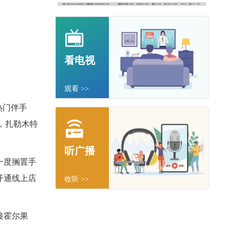
看电视
观看 >>
热门伴手
，扎勒木特
听广播
一度搁置手
开通线上店
收听 >>
接霍尔果