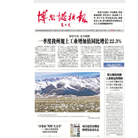
援疆心语｜千里赴疆 以影像微光护百姓
安康