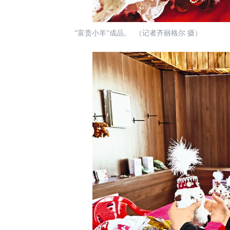
“富贵小羊”成品。 （记者齐丽格尔 摄）