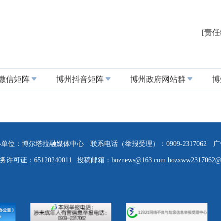
[责
微信矩阵
博州抖音矩阵
博州政府网站群
博
办单位：博尔塔拉融媒体中心
联系电话（举报受理）：0909-2317062
广
可证：65120240011
投稿邮箱
：boznews@163.com bozxww2317062