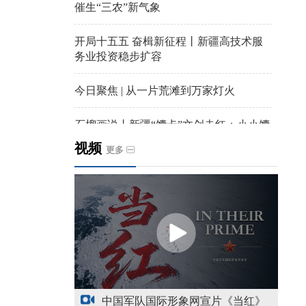
催生“三农”新气象
开局十五五 奋楫新征程丨新疆高技术服
务业投资稳步扩容
今日聚焦 | 从一片荒滩到万家灯火
石榴画说丨新疆“馕卡”文创走红：小小馕
饼变身城市文旅IP名片
视频
更多
天山观察丨暑期AI研学热，孩子们究竟学
到什么
给祖国“镶金边”！G219+G331描绘新疆风
光与发展新画卷
新疆多点发力完善水利基础设施
中国军队国际形象网宣片《当红》