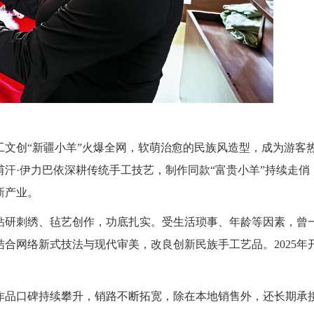
文创“新疆小羊”火爆全网，软萌治愈的民族风造型，成为游客
甫汗·伊力巴依深耕传统手工技艺，制作同款“富贵小羊”持续走俏
新产业。
研刺绣、毡艺创作，功底扎实。受生活琐事、年龄等因素，曾
结合网络新式技法与现代审美，改良创新民族手工艺品。2025年
品口碑持续攀升，销路不断拓宽，除在本地销售外，还长期承