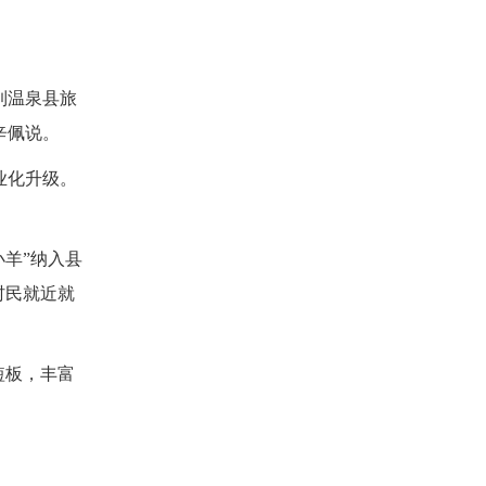
到温泉县旅
辛佩说。
业化升级。
羊”纳入县
村民就近就
短板，丰富