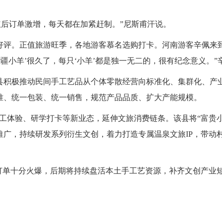
走红后订单激增，每天都在加紧赶制。”尼斯甫汗说。
评。正值旅游旺季，各地游客慕名选购打卡。河南游客辛佩来
新疆小羊’很久了，每只‘小羊’都是独一无二的，很有纪念意义。”
积极推动民间手工艺品从个体零散经营向标准化、集群化、产
准、统一包装、统一销售，规范产品品质、扩大产能规模。
工体验、研学打卡等新业态，延伸文旅消费链条。该县将“富贵小
广，持续研发系列衍生文创，着力打造专属温泉文旅IP，带动
单十分火爆，后期将持续盘活本土手工艺资源，补齐文创产业