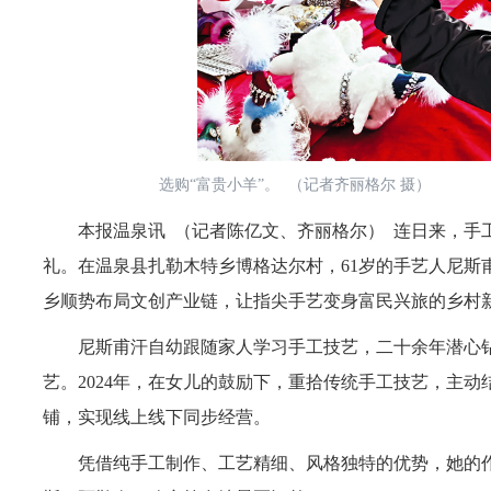
选购“富贵小羊”。 （记者齐丽格尔 摄）
本报温泉讯 （记者陈亿文、齐丽格尔） 连日来，手工
礼。在温泉县扎勒木特乡博格达尔村，61岁的手艺人尼斯
乡顺势布局文创产业链，让指尖手艺变身富民兴旅的乡村
尼斯甫汗自幼跟随家人学习手工技艺，二十余年潜心钻
艺。2024年，在女儿的鼓励下，重拾传统手工技艺，主动
铺，实现线上线下同步经营。
凭借纯手工制作、工艺精细、风格独特的优势，她的作