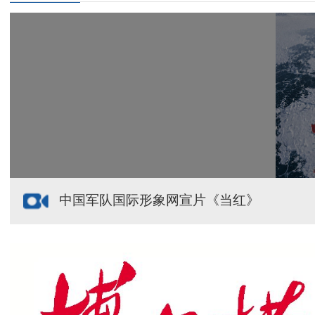
给祖国“镶金边”！G219+G331描绘新疆风光与发展
新疆多点发力完善水利基础设施
援疆心语｜千里赴疆 以影像微光护百姓安康
中国军队国际形象网宣片《当红》