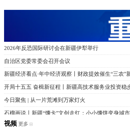
2026年反恐国际研讨会在新疆伊犁举行
自治区党委常委会召开会议
新疆经济看点·年中经济观察丨财政提效催生“三农”
开局十五五 奋楫新征程丨新疆高技术服务业投资稳
今日聚焦 | 从一片荒滩到万家灯火
石榴画说丨新疆“馕卡”文创走红：小小馕饼变身城市
视频
更多
天山观察丨暑期AI研学热，孩子们究竟学到什么