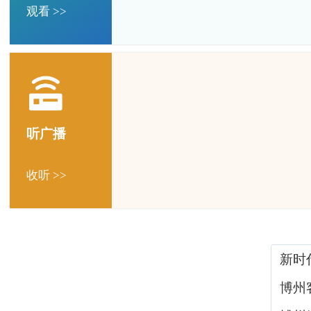
观看 >>
听广播
收听 >>
新时
博州