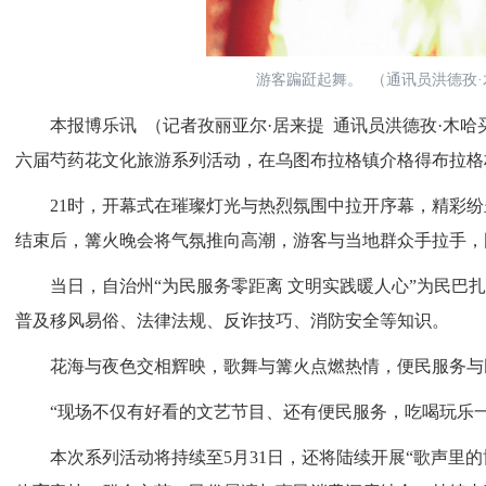
游客蹁跹起舞。 （通讯员洪德孜·
本报博乐讯 （记者孜丽亚尔·居来提 通讯员洪德孜·木哈买提
六届芍药花文化旅游系列活动，在乌图布拉格镇介格得布拉格
21时，开幕式在璀璨灯光与热烈氛围中拉开序幕，精彩纷
结束后，篝火晚会将气氛推向高潮，游客与当地群众手拉手，
当日，自治州“为民服务零距离 文明实践暖人心”为民巴扎
普及移风易俗、法律法规、反诈技巧、消防安全等知识。
花海与夜色交相辉映，歌舞与篝火点燃热情，便民服务与民
“现场不仅有好看的文艺节目、还有便民服务，吃喝玩乐一
本次系列活动将持续至5月31日，还将陆续开展“歌声里的