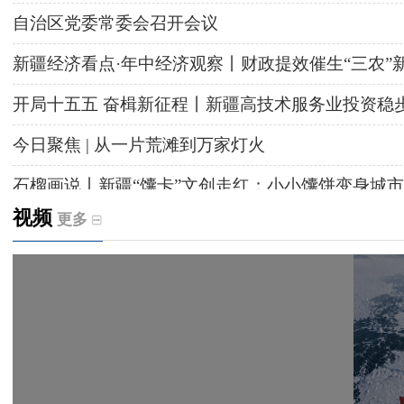
自治区党委常委会召开会议
新疆经济看点·年中经济观察丨财政提效催生“三农”
开局十五五 奋楫新征程丨新疆高技术服务业投资稳
今日聚焦 | 从一片荒滩到万家灯火
石榴画说丨新疆“馕卡”文创走红：小小馕饼变身城市
视频
更多
天山观察丨暑期AI研学热，孩子们究竟学到什么
给祖国“镶金边”！G219+G331描绘新疆风光与发展
新疆多点发力完善水利基础设施
援疆心语｜千里赴疆 以影像微光护百姓安康