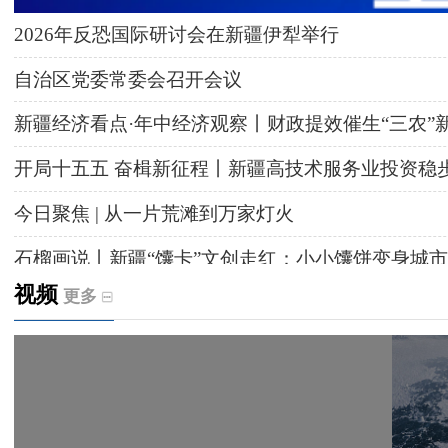
2026年反恐国际研讨会在新疆伊犁举行
自治区党委常委会召开会议
新疆经济看点·年中经济观察丨财政提效催生“三农”
开局十五五 奋楫新征程丨新疆高技术服务业投资稳
今日聚焦 | 从一片荒滩到万家灯火
石榴画说丨新疆“馕卡”文创走红：小小馕饼变身城市
视频
更多
天山观察丨暑期AI研学热，孩子们究竟学到什么
给祖国“镶金边”！G219+G331描绘新疆风光与发展
新疆多点发力完善水利基础设施
援疆心语｜千里赴疆 以影像微光护百姓安康