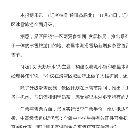
本报博乐讯 （记者楠登 通讯员杨龙） 11月24日，
区冰雪旅游全面升级。
据悉，景区围绕“一区两翼多组团”发展格局，推出系列
于一体的冰雪旅游目的地。赛里木湖滑雪场新增多条雪道及“
雪节。
“我们以‘天鹅乐水’为主题，构建以赛湖小镇和赛里木
经理吴伟军说，“不仅在滑雪区域面积上做了大幅扩展，还
除了升级滑雪设施，景区计划在冰雪节期间，推出手工
煮手抓肉、马奶酒和铜锅奶茶，感受赛里木湖冬季特有的
门票与雪票方面，景区实行淡季门票半价。乘机抵达乌鲁
折、中高级雪道8折优惠；全疆中小学生持有效证件可免初
享8折优惠。预订博乐赛湖印象公寓酒店可享住宿8折。