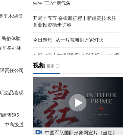
催生“三农”新气象
赛里木湖景
开局十五五 奋楫新征程丨新疆高技术服
务业投资稳步扩容
、民俗体验
今日聚焦 | 从一片荒滩到万家灯火
提前举办冰
石榴画说丨新疆“馕卡”文创走红：小小馕
饼变身城市文旅IP名片
视频
更多
限责任公司
天山观察丨暑期AI研学热，孩子们究竟学
到什么
玩边品尝现
给祖国“镶金边”！G219+G331描绘新疆风
光与发展新画卷
级雪道5
新疆多点发力完善水利基础设施
票，中高级道
中国军队国际形象网宣片《当红》