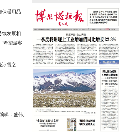
援疆心语｜千里赴疆 以影像微光护百姓
安康
与保暖用品
持续发展相
“希望游客
验冰雪之
任编辑：盛伟]