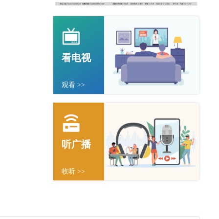
看电视
观看 >>
听广播
收听 >>