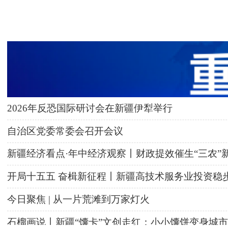
2026年反恐国际研讨会在新疆伊犁举行
自治区党委常委会召开会议
新疆经济看点·年中经济观察丨财政提效催生“三农”
开局十五五 奋楫新征程丨新疆高技术服务业投资稳
今日聚焦 | 从一片荒滩到万家灯火
石榴画说丨新疆“馕卡”文创走红：小小馕饼变身城市