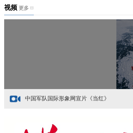
视频
更多
天山观察丨暑期AI研学热，孩子们究竟学到什么
给祖国“镶金边”！G219+G331描绘新疆风光与发展
新疆多点发力完善水利基础设施
援疆心语｜千里赴疆 以影像微光护百姓安康
中国军队国际形象网宣片《当红》