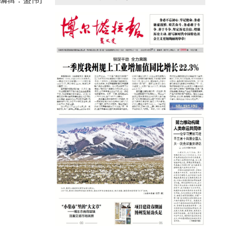
任编辑：盛伟]
援疆心语｜千里赴疆 以影像微光护百姓
安康