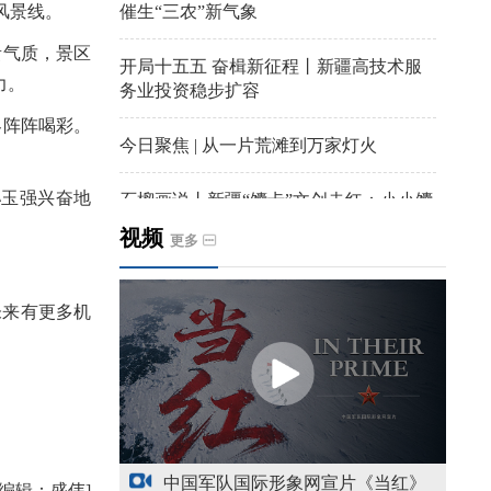
催生“三农”新气象
风景线。
气质，景区
开局十五五 奋楫新征程丨新疆高技术服
力。
务业投资稳步扩容
阵阵喝彩。
今日聚焦 | 从一片荒滩到万家灯火
玉强兴奋地
石榴画说丨新疆“馕卡”文创走红：小小馕
饼变身城市文旅IP名片
视频
更多
天山观察丨暑期AI研学热，孩子们究竟学
到什么
未来有更多机
给祖国“镶金边”！G219+G331描绘新疆风
光与发展新画卷
新疆多点发力完善水利基础设施
中国军队国际形象网宣片《当红》