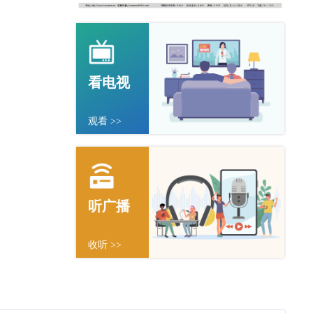
看电视
观看 >>
听广播
收听 >>