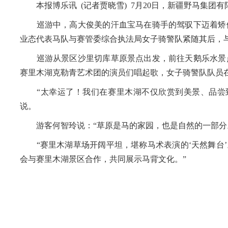
本报博乐讯 (记者贾晓雪) 7月20日，新疆野马集团
巡游中，高大俊美的汗血宝马在骑手的驾驭下迈着矫健
业态代表马队与赛管委综合执法局女子骑警队紧随其后，
巡游从景区沙里切库草原景点出发，前往天鹅乐水景点
赛里木湖克勒青艺术团的演员们唱起歌，女子骑警队队员
“太幸运了！我们在赛里木湖不仅欣赏到美景、品尝到
说。
游客何智玲说：“草原是马的家园，也是自然的一部分。
“赛里木湖草场开阔平坦，堪称马术表演的‘天然舞台’
会与赛里木湖景区合作，共同展示马背文化。”