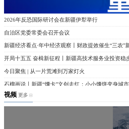
2026年反恐国际研讨会在新疆伊犁举行
自治区党委常委会召开会议
新疆经济看点·年中经济观察丨财政提效催生“三农”
开局十五五 奋楫新征程丨新疆高技术服务业投资稳
今日聚焦 | 从一片荒滩到万家灯火
石榴画说丨新疆“馕卡”文创走红：小小馕饼变身城市
视频
更多
天山观察丨暑期AI研学热，孩子们究竟学到什么
给祖国“镶金边”！G219+G331描绘新疆风光与发展
新疆多点发力完善水利基础设施