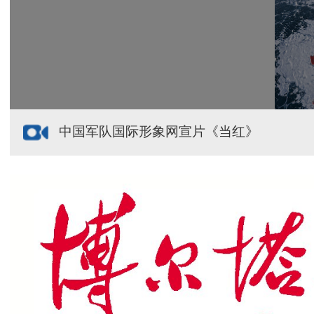
援疆心语｜千里赴疆 以影像微光护百姓安康
中国军队国际形象网宣片《当红》