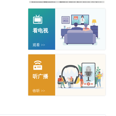
看电视
观看 >>
听广播
收听 >>