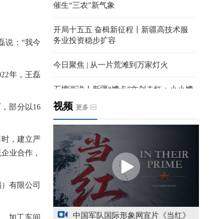
催生“三农”新气象
开局十五五 奋楫新征程丨新疆高技术服
务业投资稳步扩容
磊说：“我今
今日聚焦 | 从一片荒滩到万家灯火
22年，王磊
石榴画说丨新疆“馕卡”文创走红：小小馕
饼变身城市文旅IP名片
视频
，部分以16
更多
天山观察丨暑期AI研学热，孩子们究竟学
到什么
时，建立严
流企业合作，
给祖国“镶金边”！G219+G331描绘新疆风
光与发展新画卷
锡）有限公司
新疆多点发力完善水利基础设施
中国军队国际形象网宣片《当红》
。加工车间