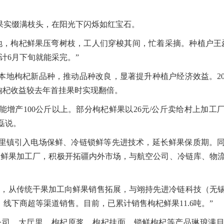
果实缀满枝头，在阳光下闪烁如红宝石。
，枸杞鲜果压弯树枝，工人们穿梭其间，忙着采摘。种植户王
计6月下旬就能采完。”
本地枸杞新品种，推动品种改良，显著提升种植户经济效益。20
枸杞收益较去年首挂果时实现翻倍。
增产100公斤以上。部分枸杞鲜果以26元/公斤卖给村上加工厂
磊说。
镇引入电场保鲜、冷链锁鲜等先进技术，延长鲜果保质期。同
个鲜果加工厂，积极开拓疆内外市场，与航空公司、冷链库、物
，从传统干果加工向鲜果销售拓展，与翊持先进冷链科技（无
线下商超等渠道销售。目前，已累计销售枸杞鲜果11.6吨。”
司。大厅里，枸杞原浆、枸杞挂面、锁鲜枸杞等产品琳琅满目