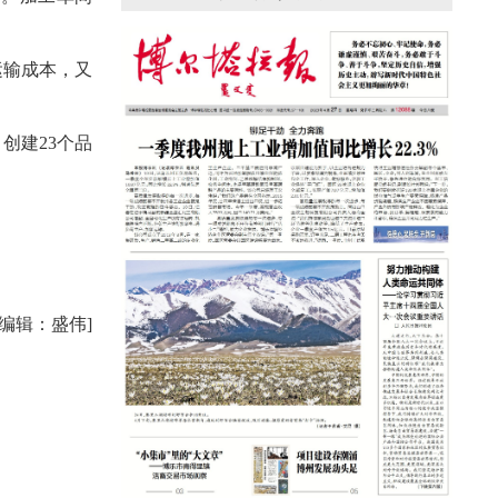
援疆心语｜千里赴疆 以影像微光护百姓
安康
运输成本，又
创建23个品
任编辑：盛伟]