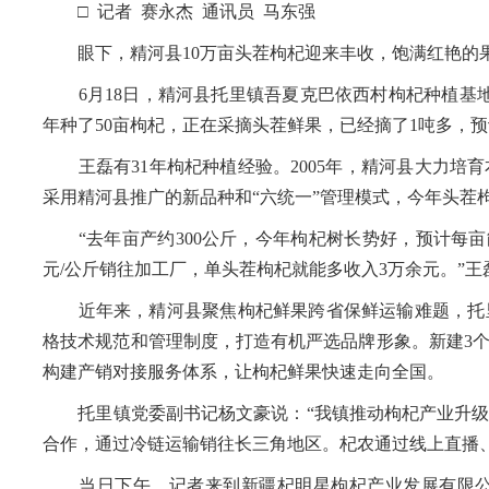
□ 记者 赛永杰 通讯员 马东强
眼下，精河县10万亩头茬枸杞迎来丰收，饱满红艳的
6月18日，精河县托里镇吾夏克巴依西村枸杞种植基地
年种了50亩枸杞，正在采摘头茬鲜果，已经摘了1吨多，预
王磊有31年枸杞种植经验。2005年，精河县大力培育
采用精河县推广的新品种和“六统一”管理模式，今年头茬
“去年亩产约300公斤，今年枸杞树长势好，预计每亩能
元/公斤销往加工厂，单头茬枸杞就能多收入3万余元。”王
近年来，精河县聚焦枸杞鲜果跨省保鲜运输难题，托里
格技术规范和管理制度，打造有机严选品牌形象。新建3
构建产销对接服务体系，让枸杞鲜果快速走向全国。
托里镇党委副书记杨文豪说：“我镇推动枸杞产业升级
合作，通过冷链运输销往长三角地区。杞农通过线上直播、
当日下午，记者来到新疆杞明星枸杞产业发展有限公