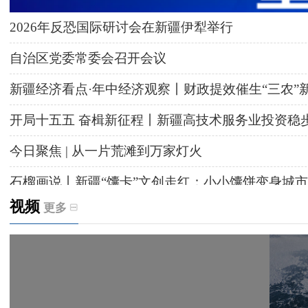
2026年反恐国际研讨会在新疆伊犁举行
自治区党委常委会召开会议
新疆经济看点·年中经济观察丨财政提效催生“三农”
开局十五五 奋楫新征程丨新疆高技术服务业投资稳
今日聚焦 | 从一片荒滩到万家灯火
石榴画说丨新疆“馕卡”文创走红：小小馕饼变身城市
视频
更多
天山观察丨暑期AI研学热，孩子们究竟学到什么
给祖国“镶金边”！G219+G331描绘新疆风光与发展
新疆多点发力完善水利基础设施
援疆心语｜千里赴疆 以影像微光护百姓安康