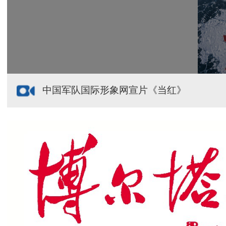
援疆心语｜千里赴疆 以影像微光护百姓安康
中国军队国际形象网宣片《当红》