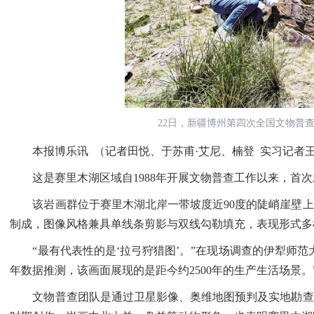
22日，新疆博州第四次全国文物普
本报博乐讯 （记者田悦、于苏甫·艾尼、楠登 实习记者王
这是赛里木湖区域自1988年开展文物普查工作以来，首次发
该岩画群位于赛里木湖北岸一带坡度近90度的陡峭崖壁上，
制成，图像风格兼具单线条剪影与双线勾勒填充，表现形式多
“最有代表性的是‘拉弓狩猎图’。”在现场调查的伊犁师范
年数据推测，该画面展现的是距今约2500年的生产生活场景。
文物普查团队是通过卫星影像、奥维地图预判及实地勘查发