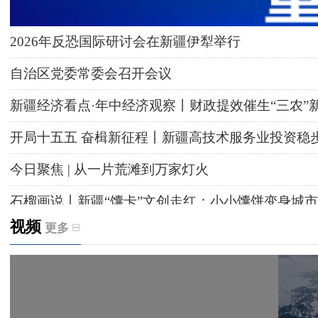
2026年反恐国际研讨会在新疆伊犁举行
自治区党委常委会召开会议
新疆经济看点·年中经济观察丨财政提效催生“三农”
开局十五五 奋楫新征程丨新疆高技术服务业投资稳
今日聚焦 | 从一片荒滩到万家灯火
石榴画说丨新疆“馕卡”文创走红：小小馕饼变身城市
视频
更多
天山观察丨暑期AI研学热，孩子们究竟学到什么
给祖国“镶金边”！G219+G331描绘新疆风光与发展
新疆多点发力完善水利基础设施