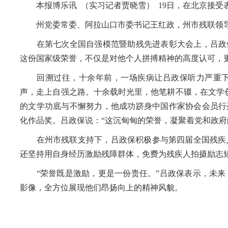
本报博乐讯 （实习记者贾晓雪） 19日，在北京接受表
州党委常委、阿拉山口市委书记王红政，州市残联领导
在第七次全国自强模范暨助残先进表彰大会上，吕政保
这份国家级荣誉，不仅是对他个人拼搏精神的高度认可，
回溯过往，十余年前，一场疾病让吕政保听力严重下
声，走上自强之路。十余载时光里，他笔耕不辍，在文学创
的文学功底与不懈努力，他成功跻身中国作家协会会员行
化作品奖。吕政保说：“这沉甸甸的荣誉，凝聚着党和政府
在州市残联支持下，吕政保积极参与第四届全国残疾人
还坚持用自身经历激励残障群体，免费为残疾人拍摄励志
“荣誉既是激励，更是一份责任。”吕政保表示，未来
影像，全方位展现他们昂扬向上的精神风貌。