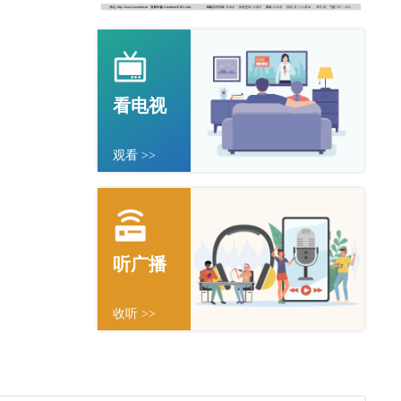
看电视
观看 >>
听广播
收听 >>