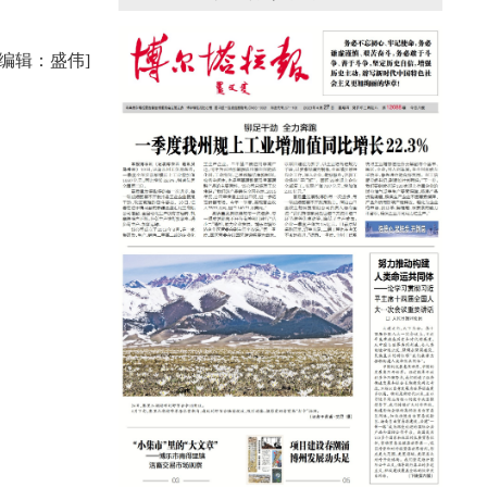
援疆心语｜千里赴疆 以影像微光护百姓
安康
任编辑：盛伟]