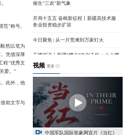
催生“三农”新气象
来。
开局十五五 奋楫新征程丨新疆高技术服
务业投资稳步扩容
模范”称号。
今日聚焦 | 从一片荒滩到万家灯火
毅然以笔为
章。凭借深厚
石榴画说丨新疆“馕卡”文创走红：小小馕
饼变身城市文旅IP名片
工程”优秀文
视频
更多
关爱。”
天山观察丨暑期AI研学热，孩子们究竟学
。此外，他
到什么
给祖国“镶金边”！G219+G331描绘新疆风
，借助文字与
光与发展新画卷
新疆多点发力完善水利基础设施
中国军队国际形象网宣片《当红》