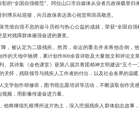
彰的“全国自强模范”、阿拉山口市自媒体从业者吕政保载誉归
到博乐站迎接，向吕政保表达衷心祝贺和崇高敬意。
凭借自强不息的奋斗历程与热心公益的成就，荣获“全国自强
更是对残障群体顽强奋进的褒奖。
降，被认定为二级残疾。然而，命运的重击并未将他击倒，他
作的天地中驰骋，累计创作800余首诗歌及大量散文和评论文
列。其诗集《金色课堂》获第八届共青团精神文明建设“五个一
的关怀，残联领导与残疾人工作者的付出，以及社会各界的温暖
文学创作研修班，图书馆志愿培训等活动，不断汲取创作灵感
短视频，用影像传递奋进力量。
，他将继续扎根博州这片热土，深入挖掘残疾人群体励志故事