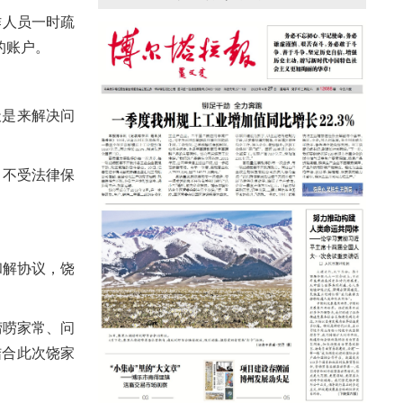
援疆心语｜千里赴疆 以影像微光护百姓
安康
人员一时疏
的账户。
天是来解决问
，不受法律保
和解协议，饶
唠唠家常、问
结合此次饶家