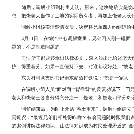
随后，调解小组到村里走访。原来，这块地确实是饶老
忽，把饶老大当作了土地的实际所有者，再加上饶老大没
调解小组核实清楚情况后，决定将兄弟四人约到综治
4月11日，在综治中心调解室里，兄弟四人刚一碰面，
题的，不是制造问题的！”
司法所干部戎婷拿出法律条文，深入浅出地给饶老大解
护，得重新分。如果一直僵持下去，对谁都没好处。”饶
东关村村党支部书记余东趁热打铁说：“都是一家人，退
在调解小组人员“面对面”“背靠背”的反复劝说下，四
老大和饶老三各自分得六分之一，饶老二和饶老四平分剩
调解结束后，为防止矛盾“卷土重来”，调解小组建立了
问近况：“最近兄弟们相处得咋样？有啥问题随时跟我们
的案例讲解法律知识，让法律知识成为村民处理矛盾的“金