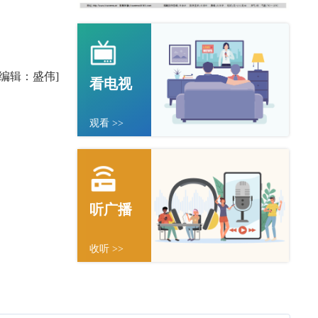
任编辑：盛伟]
看电视
观看 >>
听广播
收听 >>