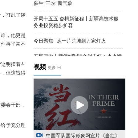
催生“三农”新气象
纷，打乱了饶
开局十五五 奋楫新征程丨新疆高技术服
务业投资稳步扩容
困难，他更是
今日聚焦 | 从一片荒滩到万家灯火
是件再平常不
石榴画说丨新疆“馕卡”文创走红：小小馕
饼变身城市文旅IP名片
“这明摆着占
视频
更多
种，但这钱得
天山观察丨暑期AI研学热，孩子们究竟学
到什么
给祖国“镶金边”！G219+G331描绘新疆风
委会干部，
光与发展新画卷
新疆多点发力完善水利基础设施
并给予充分理
中国军队国际形象网宣片《当红》