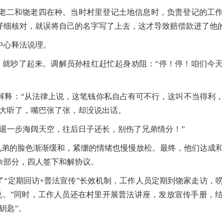
二和饶老四在种。当时村里登记土地信息时，负责登记的工作
仔细核对，就误将自己的名字写了上去，这才导致赔偿款进了他
中心释法说理。
就吵了起来。调解员孙桂红赶忙起身劝阻：“停！停！咱们今
释：“从法律上说，这笔钱你私自占有可不行，这叫不当得利
老大听了，嘴巴张了张，却没说出话。
一步海阔天空，往后日子还长，别伤了兄弟情分！”
兄弟的脸色渐渐缓和，紧绷的情绪也慢慢放松。最终，他们达成
余部分，四人签下和解协议。
“定期回访+普法宣传”长效机制，工作人员定期到饶家走访，
说。”同时，工作人员还在村里开展普法讲座，发放宣传手册，
钥匙”。