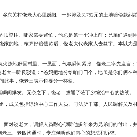
乡东关村饶老大心里感慨，一起涉及31752元的土地赔偿款纠
的顶梁柱。哪家需要帮忙，他总是第一个冲上前；兄弟们遇到
饶家的地，核算好赔偿款后，饶老大代表家人去签字。本以为
火燎地赶回村里。一见面，气氛瞬间紧张。饶老二率先发言：
饶老大一听反驳道：“爸妈把地分给咱们四个，地虽是你们俩在
听闻此事，饶老三表示也要分一杯羹。
瞬间爆发。无奈之下，饶老二拨通了茫丁乡综治中心的热线。
，成员包括综治中心工作人员、司法所干部、人民调解员及村
。面对饶老大，调解人员耐心倾听他多年来为兄弟们的付出，
与老三、老四沟通时，专注倾听他们内心的想法和诉求。