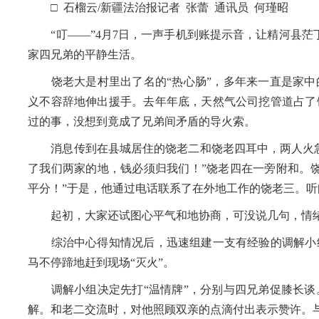
□ 石榴云/新疆法治报记者 张蕾 通讯员 何瑾昭
“叮——”4月7日，一声手机到账提示音，让精河县茫丁
家四兄弟的平静生活。
饶老大是村里出了名的“热心肠”，多年来一直是家中
义不容辞地伸出援手。去年年底，天然气公司挖管道占了
过的事，没想到竟成了兄弟间矛盾的导火索。
消息传到在县城居住的饶老二和饶老四耳中，两人火急
了我们两家的地，钱必须归我们！”饶老四在一旁附和。
平分！”于是，他通过电话联系了在外地工作的饶老三。
起初，大家还试图心平气和地协商，可没说几句，情绪
综治中心得知情况后，迅速组建一支有经验的调解小组
马不停蹄地赶到现场“灭火”。
调解小组决定先打“温情牌”，分别与四兄弟促膝长谈
解。和老二交流时，对他照顾双亲的点滴付出表示赞许。