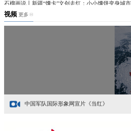
石榴画说丨新疆“馕卡”文创走红：小小馕饼变身城市
视频
更多
天山观察丨暑期AI研学热，孩子们究竟学到什么
给祖国“镶金边”！G219+G331描绘新疆风光与发展
新疆多点发力完善水利基础设施
援疆心语｜千里赴疆 以影像微光护百姓安康
中国军队国际形象网宣片《当红》