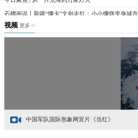
石榴画说丨新疆“馕卡”文创走红：小小馕饼变身城市
视频
更多
天山观察丨暑期AI研学热，孩子们究竟学到什么
给祖国“镶金边”！G219+G331描绘新疆风光与发展
新疆多点发力完善水利基础设施
援疆心语｜千里赴疆 以影像微光护百姓安康
中国军队国际形象网宣片《当红》