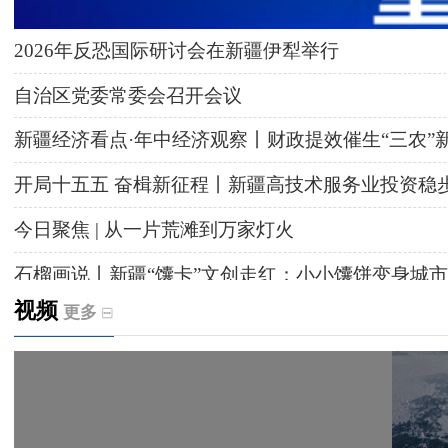
2026年反恐国际研讨会在新疆伊犁举行
自治区党委常委会召开会议
新疆经济看点·年中经济观察丨财政提效催生“三农”
开局十五五 奋楫新征程丨新疆高技术服务业投资稳
今日聚焦 | 从一片荒滩到万家灯火
石榴画说丨新疆“馕卡”文创走红：小小馕饼变身城市
视频
更多
天山观察丨暑期AI研学热，孩子们究竟学到什么
给祖国“镶金边”！G219+G331描绘新疆风光与发展
新疆多点发力完善水利基础设施