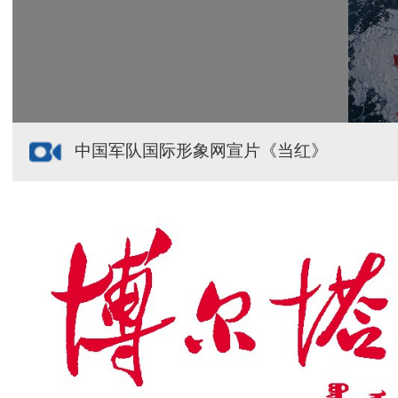
援疆心语｜千里赴疆 以影像微光护百姓安康
中国军队国际形象网宣片《当红》