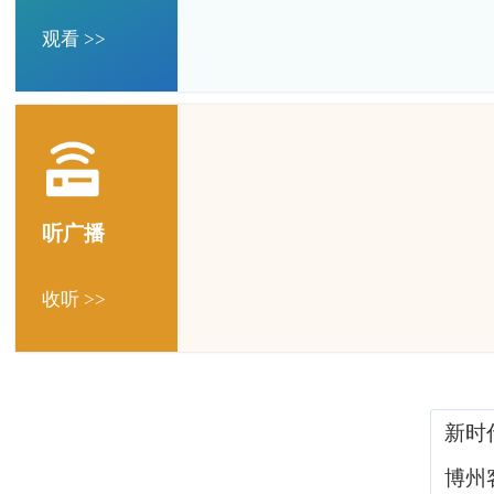
观看 >>
听广播
收听 >>
新时
博州