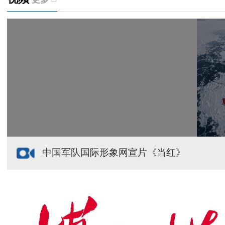
天山观察丨暑期AI研学热，孩子们究竟学到什么
给祖国“镶金边”！G219+G331描绘新疆风光与发展
新疆多点发力完善水利基础设施
援疆心语｜千里赴疆 以影像微光护百姓安康
中国军队国际形象网宣片《当红》