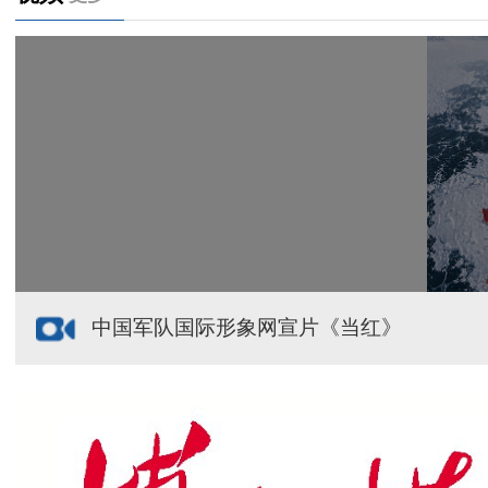
天山观察丨暑期AI研学热，孩子们究竟学到什么
给祖国“镶金边”！G219+G331描绘新疆风光与发展
新疆多点发力完善水利基础设施
援疆心语｜千里赴疆 以影像微光护百姓安康
中国军队国际形象网宣片《当红》