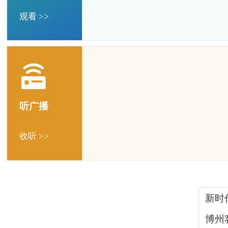
观看 >>
听广播
收听 >>
新时
博州