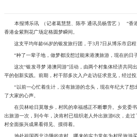
本报博乐讯 （记者葛慧慧、陈亭 通讯员杨雪艺 ） “香港
香港金紫荆花广场定格圆梦瞬间。
这支平均年龄66岁的银发旅行团，于3月7日从博乐市启程，
“种了一辈子地，做梦都没想过能来港澳旅游，现在的日子，
这次“银发寻梦 港澳同游”活动，由两个村集体经济共同出资1
平的创新实践。前期，村干部多次入户走访征求意见，经过投
“以前一心忙着生计，没有旅游的念头，现在年纪大了想出
了大家的心声。
在贝林哈日莫墩乡，村民的幸福感正不断攀升。乡党委书记孟
出旅游一次，到今年，决肯村已组织老人外出旅游6次，走过
村全面振兴成果看得见、摸得着。
地处祖国西北边陲的农村，哪来的实力常年为村民旅游买单？