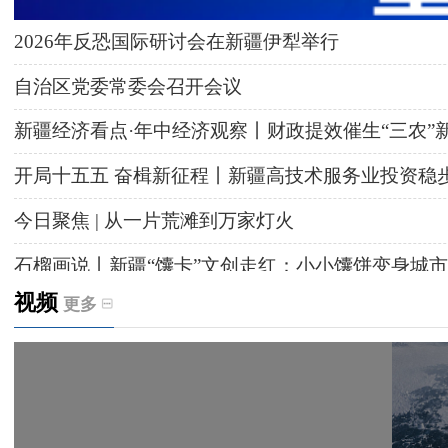
2026年反恐国际研讨会在新疆伊犁举行
自治区党委常委会召开会议
新疆经济看点·年中经济观察丨财政提效催生“三农”
开局十五五 奋楫新征程丨新疆高技术服务业投资稳
今日聚焦 | 从一片荒滩到万家灯火
石榴画说丨新疆“馕卡”文创走红：小小馕饼变身城市
视频
更多
天山观察丨暑期AI研学热，孩子们究竟学到什么
给祖国“镶金边”！G219+G331描绘新疆风光与发展
新疆多点发力完善水利基础设施
援疆心语｜千里赴疆 以影像微光护百姓安康