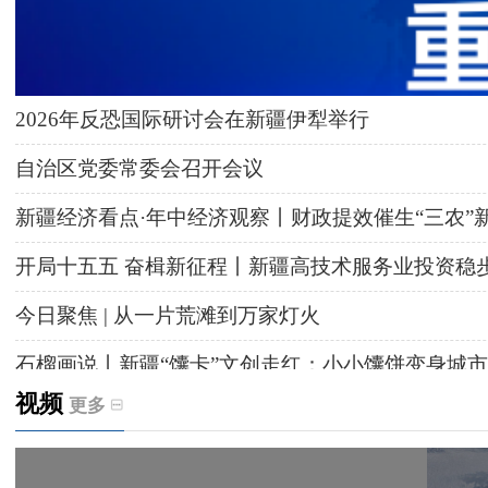
2026年反恐国际研讨会在新疆伊犁举行
自治区党委常委会召开会议
新疆经济看点·年中经济观察丨财政提效催生“三农”
开局十五五 奋楫新征程丨新疆高技术服务业投资稳
今日聚焦 | 从一片荒滩到万家灯火
石榴画说丨新疆“馕卡”文创走红：小小馕饼变身城市
视频
更多
天山观察丨暑期AI研学热，孩子们究竟学到什么
给祖国“镶金边”！G219+G331描绘新疆风光与发展