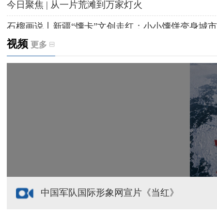
今日聚焦 | 从一片荒滩到万家灯火
石榴画说丨新疆“馕卡”文创走红：小小馕饼变身城市
视频
更多
天山观察丨暑期AI研学热，孩子们究竟学到什么
给祖国“镶金边”！G219+G331描绘新疆风光与发展
新疆多点发力完善水利基础设施
援疆心语｜千里赴疆 以影像微光护百姓安康
中国军队国际形象网宣片《当红》