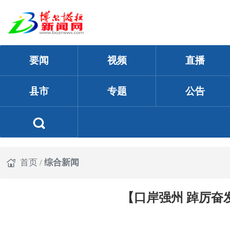
要闻
视频
直播
县市
专题
公告
首页
/
综合新闻
【口岸强州 踔厉奋