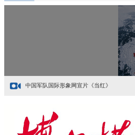
给祖国“镶金边”！G219+G331描绘新疆风光与发展
新疆多点发力完善水利基础设施
援疆心语｜千里赴疆 以影像微光护百姓安康
中国军队国际形象网宣片《当红》