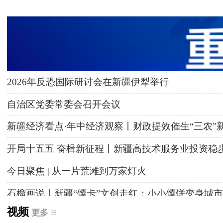
2026年反恐国际研讨会在新疆伊犁举行
自治区党委常委会召开会议
新疆经济看点·年中经济观察丨财政提效催生“三农”
开局十五五 奋楫新征程丨新疆高技术服务业投资稳
今日聚焦 | 从一片荒滩到万家灯火
石榴画说丨新疆“馕卡”文创走红：小小馕饼变身城市
视频
更多
天山观察丨暑期AI研学热，孩子们究竟学到什么