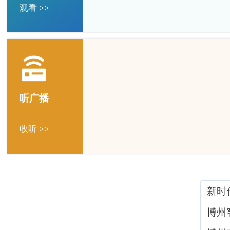
观看 >>
听广播
收听 >>
新时
博州