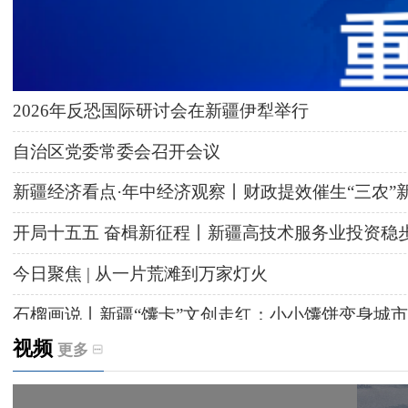
2026年反恐国际研讨会在新疆伊犁举行
自治区党委常委会召开会议
新疆经济看点·年中经济观察丨财政提效催生“三农”
开局十五五 奋楫新征程丨新疆高技术服务业投资稳
今日聚焦 | 从一片荒滩到万家灯火
石榴画说丨新疆“馕卡”文创走红：小小馕饼变身城市
视频
更多
天山观察丨暑期AI研学热，孩子们究竟学到什么
给祖国“镶金边”！G219+G331描绘新疆风光与发展