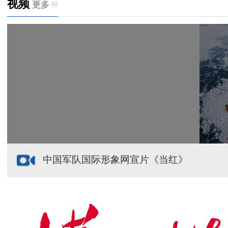
视频
更多
天山观察丨暑期AI研学热，孩子们究竟学到什么
给祖国“镶金边”！G219+G331描绘新疆风光与发展
新疆多点发力完善水利基础设施
援疆心语｜千里赴疆 以影像微光护百姓安康
中国军队国际形象网宣片《当红》