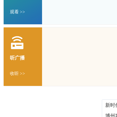
观看 >>
听广播
收听 >>
新时
博州