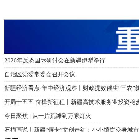
2026年反恐国际研讨会在新疆伊犁举行
自治区党委常委会召开会议
新疆经济看点·年中经济观察丨财政提效催生“三农”
开局十五五 奋楫新征程丨新疆高技术服务业投资稳
今日聚焦 | 从一片荒滩到万家灯火
石榴画说丨新疆“馕卡”文创走红：小小馕饼变身城市