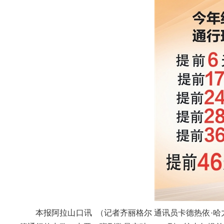
本报阿拉山口讯 （记者齐丽格尔 通讯员卡德热依·哈力