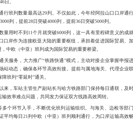
46日。
通行班列数量最高达29列。不仅如此，今年经阿拉山口口岸通
000列，提前28日突破4000列，提前36日突破5000列。
用时不到11个月就突破6000列，这一具有里程碑意义的成
山口口岸作为连接欧亚大陆的重要枢纽，承担着促进国际贸易、
进，中欧（中亚）班列成为国际贸易的重要桥梁。
关服务，大力推广“铁路快通”模式，主动对接企业掌握申报
场站动态，确保各环节高效衔接。提前与属地海关、代理企业
障班列“零延时”通关。
来，车站主管生产副站长与哈方铁路部门保持每日通联，及时
运输效率难点问题，共同发力保证双方线路高效周转。
多个环节入手，不断优化班列运输组织。与海关、边检等部门
证平均每日21列中欧（中亚）班列顺利通行，为口岸运输高效