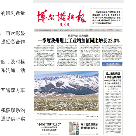
援疆心语｜千里赴疆 以影像微光护百姓
安康
行的班列数量
就，再次彰显
加强经贸合作
进度，及时检
联系沟通，动
互通双方车
积极联系沟
畅通提供坚实