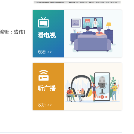
任编辑：盛伟]
看电视
观看 >>
听广播
收听 >>