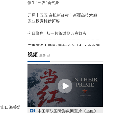
催生“三农”新气象
开局十五五 奋楫新征程丨新疆高技术服
务业投资稳步扩容
今日聚焦 | 从一片荒滩到万家灯火
石榴画说丨新疆“馕卡”文创走红：小小馕
饼变身城市文旅IP名片
视频
更多
天山观察丨暑期AI研学热，孩子们究竟学
到什么
给祖国“镶金边”！G219+G331描绘新疆风
光与发展新画卷
新疆多点发力完善水利基础设施
拉山口海关监
中国军队国际形象网宣片《当红》