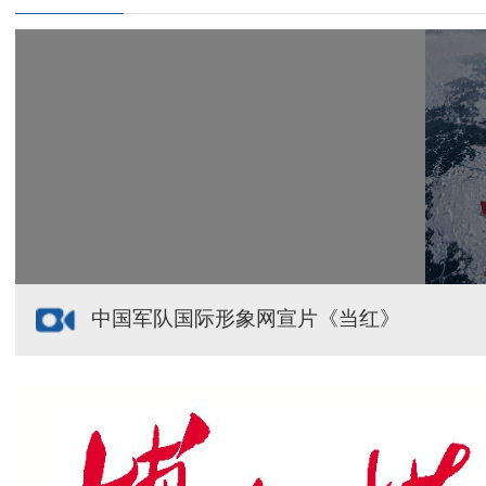
给祖国“镶金边”！G219+G331描绘新疆风光与发展
新疆多点发力完善水利基础设施
援疆心语｜千里赴疆 以影像微光护百姓安康
中国军队国际形象网宣片《当红》