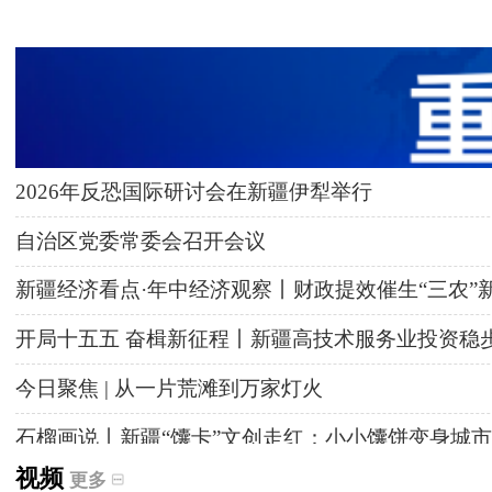
2026年反恐国际研讨会在新疆伊犁举行
自治区党委常委会召开会议
新疆经济看点·年中经济观察丨财政提效催生“三农”
开局十五五 奋楫新征程丨新疆高技术服务业投资稳
今日聚焦 | 从一片荒滩到万家灯火
石榴画说丨新疆“馕卡”文创走红：小小馕饼变身城市
视频
更多
天山观察丨暑期AI研学热，孩子们究竟学到什么