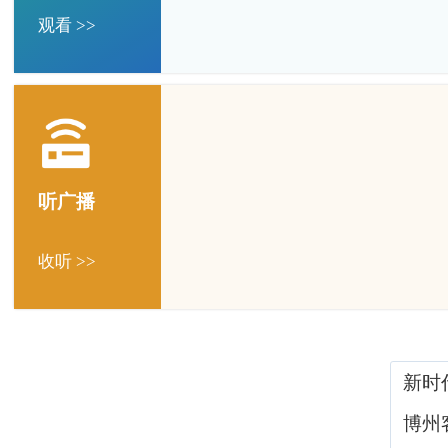
观看 >>
听广播
收听 >>
新时
博州