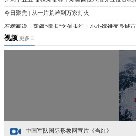
今日聚焦 | 从一片荒滩到万家灯火
石榴画说丨新疆“馕卡”文创走红：小小馕饼变身城市
视频
更多
天山观察丨暑期AI研学热，孩子们究竟学到什么
给祖国“镶金边”！G219+G331描绘新疆风光与发展
新疆多点发力完善水利基础设施
援疆心语｜千里赴疆 以影像微光护百姓安康
中国军队国际形象网宣片《当红》