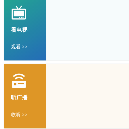
看电视
观看 >>
听广播
收听 >>