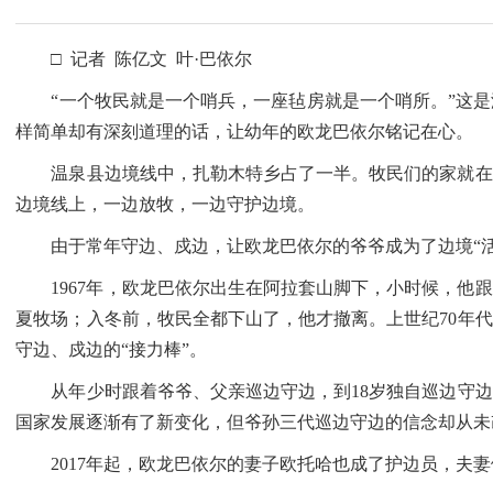
□ 记者 陈亿文 叶·巴依尔
“一个牧民就是一个哨兵，一座毡房就是一个哨所。”这是
样简单却有深刻道理的话，让幼年的欧龙巴依尔铭记在心。
温泉县边境线中，扎勒木特乡占了一半。牧民们的家就在阿拉
边境线上，一边放牧，一边守护边境。
由于常年守边、戍边，让欧龙巴依尔的爷爷成为了边境“活地
1967年，欧龙巴依尔出生在阿拉套山脚下，小时候，他跟
夏牧场；入冬前，牧民全都下山了，他才撤离。上世纪70年代
守边、戍边的“接力棒”。
从年少时跟着爷爷、父亲巡边守边，到18岁独自巡边守边
国家发展逐渐有了新变化，但爷孙三代巡边守边的信念却从未
2017年起，欧龙巴依尔的妻子欧托哈也成了护边员，夫妻