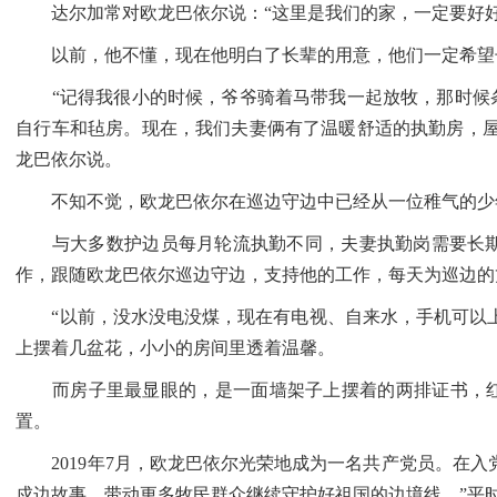
达尔加常对欧龙巴依尔说：“这里是我们的家，一定要好好
以前，他不懂，现在他明白了长辈的用意，他们一定希望
“记得我很小的时候，爷爷骑着马带我一起放牧，那时候条
自行车和毡房。现在，我们夫妻俩有了温暖舒适的执勤房，屋
龙巴依尔说。
不知不觉，欧龙巴依尔在巡边守边中已经从一位稚气的少
与大多数护边员每月轮流执勤不同，夫妻执勤岗需要长期
作，跟随欧龙巴依尔巡边守边，支持他的工作，每天为巡边的
“以前，没水没电没煤，现在有电视、自来水，手机可以上
上摆着几盆花，小小的房间里透着温馨。
而房子里最显眼的，是一面墙架子上摆着的两排证书，红彤彤
置。
2019年7月，欧龙巴依尔光荣地成为一名共产党员。在入
戍边故事，带动更多牧民群众继续守护好祖国的边境线。”平