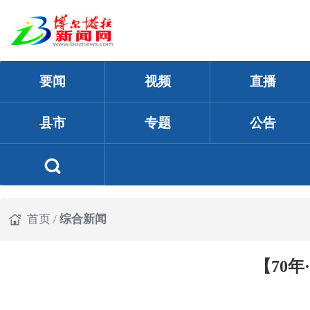
要闻
视频
直播
县市
专题
公告
首页
/
综合新闻
【70