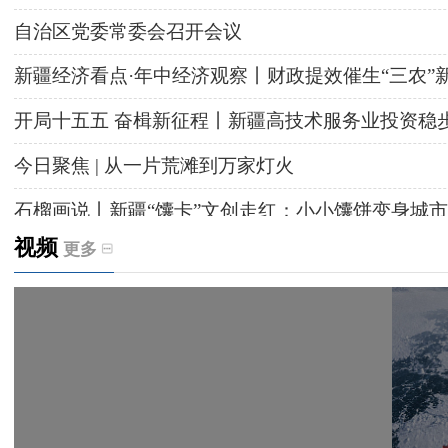
自治区党委常委会召开会议
新疆经济看点·年中经济观察丨财政提效催生“三农”
开局十五五 奋楫新征程丨新疆高技术服务业投资稳
今日聚焦 | 从一片荒滩到万家灯火
石榴画说丨新疆“馕卡”文创走红：小小馕饼变身城市
视频
更多
天山观察丨暑期AI研学热，孩子们究竟学到什么
给祖国“镶金边”！G219+G331描绘新疆风光与发展
新疆多点发力完善水利基础设施
援疆心语｜千里赴疆 以影像微光护百姓安康