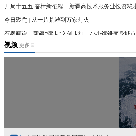
开局十五五 奋楫新征程丨新疆高技术服务业投资稳
今日聚焦 | 从一片荒滩到万家灯火
石榴画说丨新疆“馕卡”文创走红：小小馕饼变身城市
视频
更多
天山观察丨暑期AI研学热，孩子们究竟学到什么
给祖国“镶金边”！G219+G331描绘新疆风光与发展
新疆多点发力完善水利基础设施
援疆心语｜千里赴疆 以影像微光护百姓安康