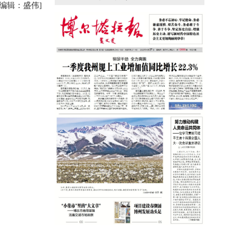
援疆心语｜千里赴疆 以影像微光护百姓
任编辑：盛伟]
安康