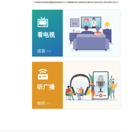
看电视
观看 >>
听广播
收听 >>