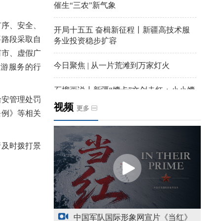
催生“三农”新气象
有序、安全、
开局十五五 奋楫新征程丨新疆高技术服
要路段采取自
务业投资稳步扩容
霸市、虚假广
今日聚焦 | 从一片荒滩到万家灯火
导游服务的行
石榴画说丨新疆“馕卡”文创走红：小小馕
安管理处罚
饼变身城市文旅IP名片
视频
更多
条例》等相关
天山观察丨暑期AI研学热，孩子们究竟学
到什么
及时拨打景
给祖国“镶金边”！G219+G331描绘新疆风
光与发展新画卷
新疆多点发力完善水利基础设施
中国军队国际形象网宣片《当红》