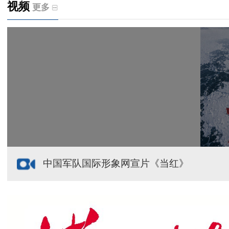
视频
更多
天山观察丨暑期AI研学热，孩子们究竟学到什么
给祖国“镶金边”！G219+G331描绘新疆风光与发展
新疆多点发力完善水利基础设施
援疆心语｜千里赴疆 以影像微光护百姓安康
中国军队国际形象网宣片《当红》