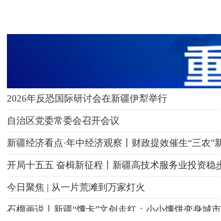
2026年反恐国际研讨会在新疆伊犁举行
自治区党委常委会召开会议
新疆经济看点·年中经济观察丨财政提效催生“三农”
开局十五五 奋楫新征程丨新疆高技术服务业投资稳
今日聚焦 | 从一片荒滩到万家灯火
石榴画说丨新疆“馕卡”文创走红：小小馕饼变身城市