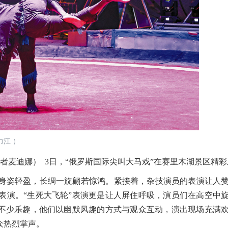
力江 ）
麦迪娜） 3日，“俄罗斯国际尖叫大马戏”在赛里木湖景区精彩
姿轻盈，长绸一旋翩若惊鸿。紧接着，杂技演员的表演让人赞
表演。“生死大飞轮”表演更是让人屏住呼吸，演员们在高空中
来不少乐趣，他们以幽默风趣的方式与观众互动，演出现场充满
众热烈掌声。