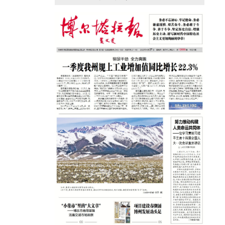
援疆心语｜千里赴疆 以影像微光护百姓
安康