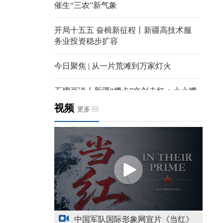
催生“三农”新气象
开局十五五 奋楫新征程丨新疆高技术服
务业投资稳步扩容
今日聚焦 | 从一片荒滩到万家灯火
石榴画说丨新疆“馕卡”文创走红：小小馕
饼变身城市文旅IP名片
视频
更多
天山观察丨暑期AI研学热，孩子们究竟学
到什么
给祖国“镶金边”！G219+G331描绘新疆风
光与发展新画卷
新疆多点发力完善水利基础设施
中国军队国际形象网宣片《当红》