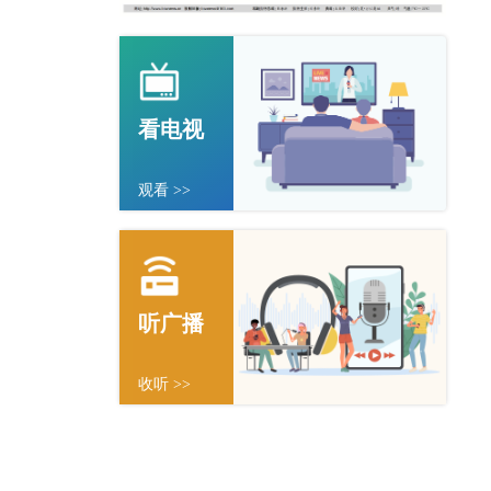
看电视
观看 >>
听广播
收听 >>