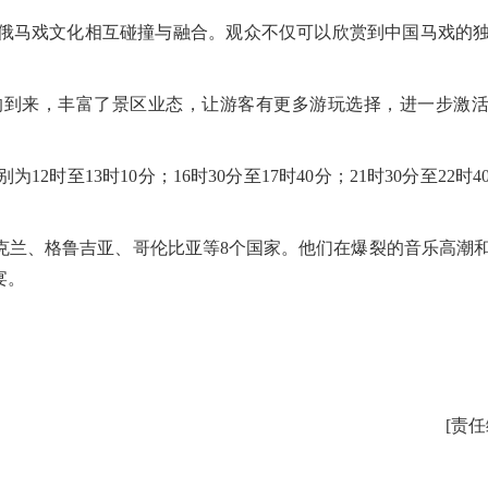
马戏文化相互碰撞与融合。观众不仅可以欣赏到中国马戏的独
到来，丰富了景区业态，让游客有更多游玩选择，进一步激活
至13时10分；16时30分至17时40分；21时30分至22时
兰、格鲁吉亚、哥伦比亚等8个国家。他们在爆裂的音乐高潮
宴。
[责