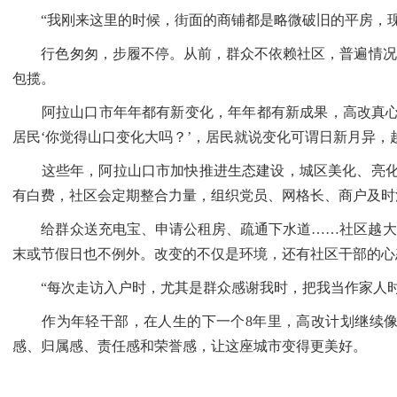
“我刚来这里的时候，街面的商铺都是略微破旧的平房，现
行色匆匆，步履不停。从前，群众不依赖社区，普遍情况为
包揽。
阿拉山口市年年都有新变化，年年都有新成果，高改真心真
居民‘你觉得山口变化大吗？’，居民就说变化可谓日新月异，
这些年，阿拉山口市加快推进生态建设，城区美化、亮化、
有白费，社区会定期整合力量，组织党员、网格长、商户及时
给群众送充电宝、申请公租房、疏通下水道……社区越大，
末或节假日也不例外。改变的不仅是环境，还有社区干部的心
“每次走访入户时，尤其是群众感谢我时，把我当作家人时
作为年轻干部，在人生的下一个8年里，高改计划继续像青
感、归属感、责任感和荣誉感，让这座城市变得更美好。