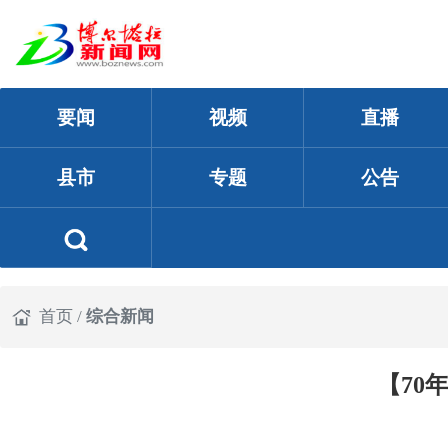
要闻
视频
直播
县市
专题
公告
首页
/
综合新闻
【70