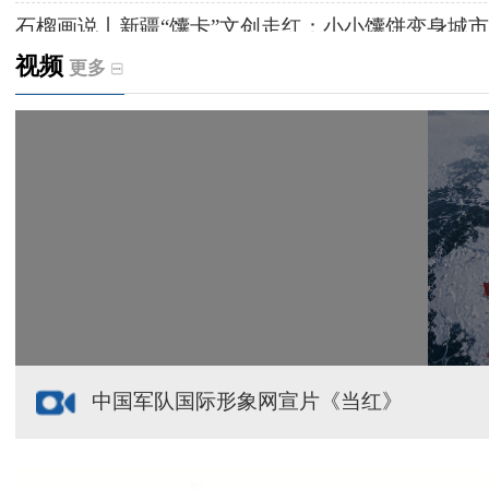
石榴画说丨新疆“馕卡”文创走红：小小馕饼变身城市
视频
更多
天山观察丨暑期AI研学热，孩子们究竟学到什么
给祖国“镶金边”！G219+G331描绘新疆风光与发展
新疆多点发力完善水利基础设施
援疆心语｜千里赴疆 以影像微光护百姓安康
中国军队国际形象网宣片《当红》