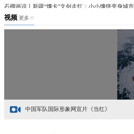
石榴画说丨新疆“馕卡”文创走红：小小馕饼变身城市
视频
更多
天山观察丨暑期AI研学热，孩子们究竟学到什么
给祖国“镶金边”！G219+G331描绘新疆风光与发展
新疆多点发力完善水利基础设施
援疆心语｜千里赴疆 以影像微光护百姓安康
中国军队国际形象网宣片《当红》