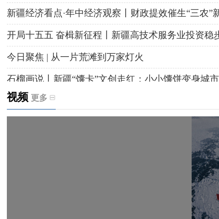
新疆经济看点·年中经济观察丨财政提效催生“三农”
开局十五五 奋楫新征程丨新疆高技术服务业投资稳
今日聚焦 | 从一片荒滩到万家灯火
石榴画说丨新疆“馕卡”文创走红：小小馕饼变身城市
视频
更多
天山观察丨暑期AI研学热，孩子们究竟学到什么
给祖国“镶金边”！G219+G331描绘新疆风光与发展
新疆多点发力完善水利基础设施
援疆心语｜千里赴疆 以影像微光护百姓安康