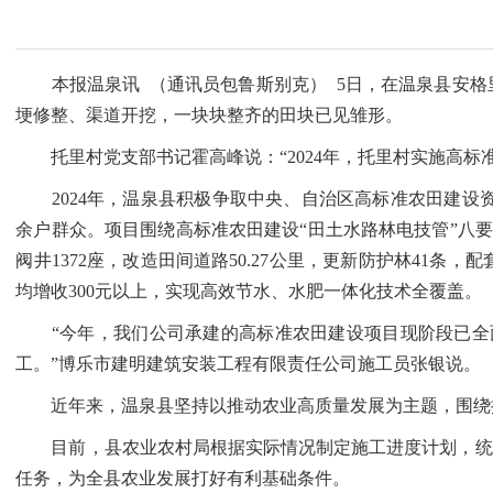
本报温泉讯 （通讯员包鲁斯别克） 5日，在温泉县安格
埂修整、渠道开挖，一块块整齐的田块已见雏形。
托里村党支部书记霍高峰说：“2024年，托里村实施高标准农
2024年，温泉县积极争取中央、自治区高标准农田建设资金
余户群众。项目围绕高标准农田建设“田土水路林电技管”八要素
阀井1372座，改造田间道路50.27公里，更新防护林41
均增收300元以上，实现高效节水、水肥一体化技术全覆盖。
“今年，我们公司承建的高标准农田建设项目现阶段已全面
工。”博乐市建明建筑安装工程有限责任公司施工员张银说。
近年来，温泉县坚持以推动农业高质量发展为主题，围绕提
目前，县农业农村局根据实际情况制定施工进度计划，统筹
任务，为全县农业发展打好有利基础条件。