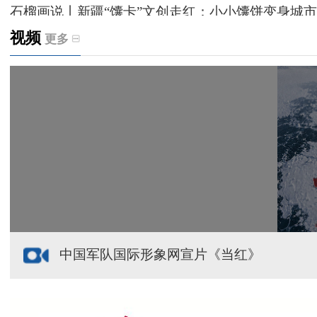
石榴画说丨新疆“馕卡”文创走红：小小馕饼变身城市
视频
更多
天山观察丨暑期AI研学热，孩子们究竟学到什么
给祖国“镶金边”！G219+G331描绘新疆风光与发展
新疆多点发力完善水利基础设施
援疆心语｜千里赴疆 以影像微光护百姓安康
中国军队国际形象网宣片《当红》