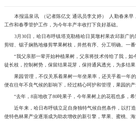
本报温泉讯 （记者陈亿文 通讯员李文婷） 人勤春来早
工作和春季管护工作，为今年丰产丰收打下良好基础。
3月30日，哈日布呼镇塔克勒格哈日莫墩村果农邱新广的果
剪钳、锯子娴熟地修剪苹果树枝，井然有序、分工明确。一番
“我父亲那一辈开始种植果树，父亲将技术传给了我，如今
徒长枝，控制树势，保留结果花芽，保持通风透光，为多结果
果园管理，不仅关系着果树一年坐果率，还关乎着一年的收
便在往年不良气候的影响下，经过精心呵护和管理，果园的产
“去年，8亩地收了80吨果子，今年果树上的花苞也多，希
近年来，哈日布呼镇立足自身独特气候自然条件，以打造“党
使特色林果产业逐渐成为助农增收的新引擎，苹果、蜜桃、海