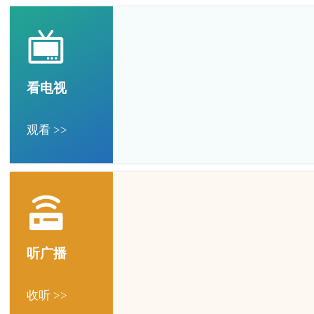
看电视
观看 >>
听广播
收听 >>