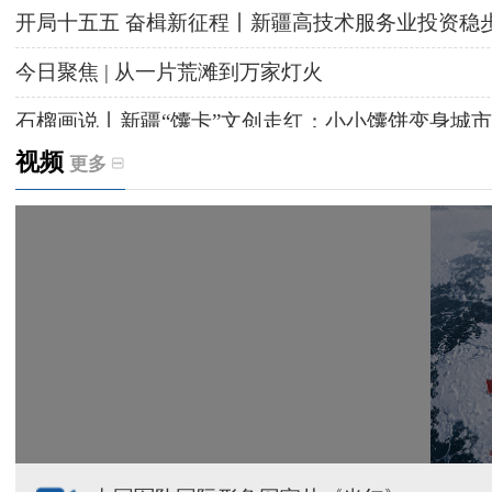
开局十五五 奋楫新征程丨新疆高技术服务业投资稳
今日聚焦 | 从一片荒滩到万家灯火
石榴画说丨新疆“馕卡”文创走红：小小馕饼变身城市
视频
更多
天山观察丨暑期AI研学热，孩子们究竟学到什么
给祖国“镶金边”！G219+G331描绘新疆风光与发展
新疆多点发力完善水利基础设施
援疆心语｜千里赴疆 以影像微光护百姓安康