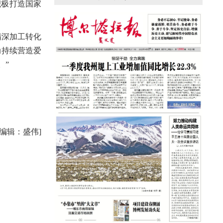
援疆心语｜千里赴疆 以影像微光护百姓
积极打造国家
安康
精深加工转化
动持续营造爱
。”
任编辑：盛伟]