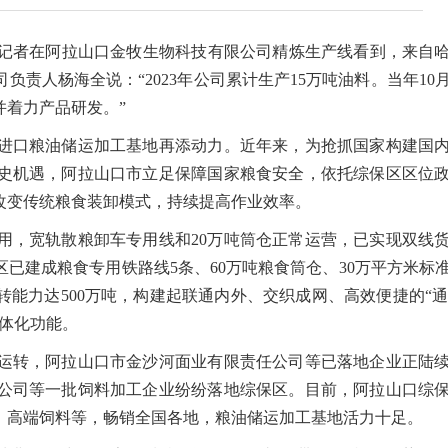
记者在阿拉山口金牧生物科技有限公司精炼生产线看到，来自
责人杨海全说：“2023年公司累计生产15万吨油料。当年10
并着力产品研发。”
口粮油储运加工基地再添动力。近年来，为抢抓国家构建国内
史机遇，阿拉山口市立足保障国家粮食安全，依托综保区区位
改变传统粮食装卸模式，持续提高作业效率。
，宽轨散粮卸车专用线和20万吨筒仓正常运营，已实现双线
已建成粮食专用铁路线5条、60万吨粮食筒仓、30万平方米标
周转能力达500万吨，构建起联通内外、交织成网、高效便捷的“通
体化功能。
转，阿拉山口市金沙河面业有限责任公司等已落地企业正陆续
公司等一批饲料加工企业纷纷落地综保区。目前，阿拉山口综保
、高端饲料等，畅销全国各地，粮油储运加工基地活力十足。