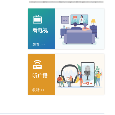
看电视
观看 >>
听广播
收听 >>