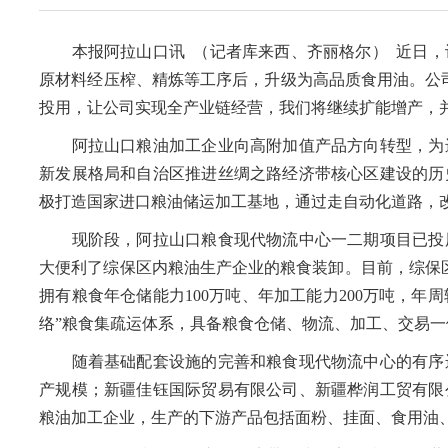
本报阿拉山口讯 （记者库来西、齐丽格尔） 近日，
原材料经压榨、精炼等工序后，升级为高品质食用油。公司负
投用，让公司实现全产业链经营，我们将继续扩能增产，
阿拉山口粮油加工企业向高附加值产品方向转型，为进
新发展格局和自治区推进丝绸之路经济带核心区建设的历
极打造国家进口粮油储运加工基地，通过走自动化道路，
现阶段，阿拉山口粮食现代物流中心一二期项目已投用
大便利了综保区内粮油生产企业的粮食装卸。目前，综保区
拥有粮食年仓储能力100万吨、年加工能力200万吨，年
络”粮食集疏运体系，具备粮食仓储、物流、加工、交易一
随着基础配套设施的完善和粮食现代物流中心的有序运
产规模；新疆佳钰国际贸易有限公司、新疆桦润工贸有限
粮油加工企业，生产的下游产品包括面粉、挂面、食用油