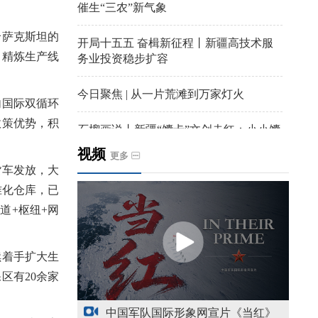
催生“三农”新气象
哈萨克斯坦的
开局十五五 奋楫新征程丨新疆高技术服
月精炼生产线
务业投资稳步扩容
今日聚焦 | 从一片荒滩到万家灯火
国际双循环
政策优势，积
石榴画说丨新疆“馕卡”文创走红：小小馕
饼变身城市文旅IP名片
视频
更多
货车发放，大
天山观察丨暑期AI研学热，孩子们究竟学
准化仓库，已
到什么
道+枢纽+网
给祖国“镶金边”！G219+G331描绘新疆风
光与发展新画卷
着手扩大生
区有20余家
新疆多点发力完善水利基础设施
中国军队国际形象网宣片《当红》