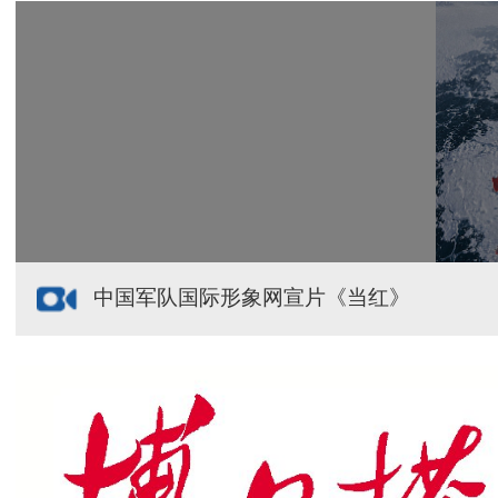
给祖国“镶金边”！G219+G331描绘新疆风光与发展
新疆多点发力完善水利基础设施
援疆心语｜千里赴疆 以影像微光护百姓安康
中国军队国际形象网宣片《当红》