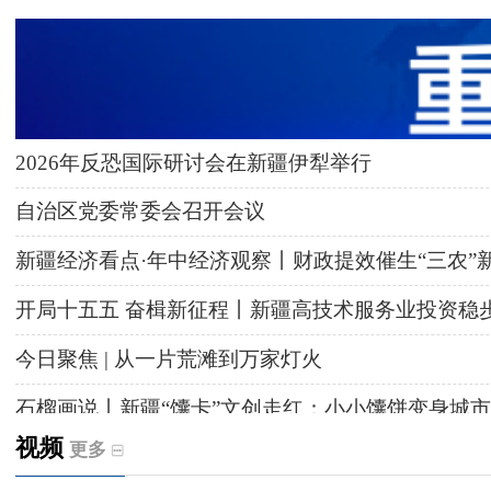
2026年反恐国际研讨会在新疆伊犁举行
自治区党委常委会召开会议
新疆经济看点·年中经济观察丨财政提效催生“三农”
开局十五五 奋楫新征程丨新疆高技术服务业投资稳
今日聚焦 | 从一片荒滩到万家灯火
石榴画说丨新疆“馕卡”文创走红：小小馕饼变身城市
视频
更多
天山观察丨暑期AI研学热，孩子们究竟学到什么