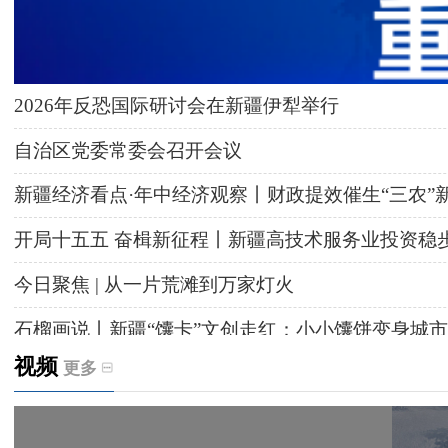
2026年反恐国际研讨会在新疆伊犁举行
自治区党委常委会召开会议
新疆经济看点·年中经济观察丨财政提效催生“三农”
开局十五五 奋楫新征程丨新疆高技术服务业投资稳
今日聚焦 | 从一片荒滩到万家灯火
石榴画说丨新疆“馕卡”文创走红：小小馕饼变身城市
视频
更多
天山观察丨暑期AI研学热，孩子们究竟学到什么
给祖国“镶金边”！G219+G331描绘新疆风光与发展