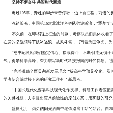
坚持不懈奋斗 共谱时代新篇
走过105年，奔赴的脚步未曾停歇；迈上新征程，前进的
汽笛长鸣，中国第16次北冰洋考察队劈波斩浪，“逐梦”广
不久前，在即将踏上征途的时刻，考察队员们集体收看了大会
在党的坚强领导下破冰逐浪、战风斗雪，书写着为国争光、为
“总书记激励我们坚定信心、接续奋斗，不断创造无愧于时
气，勇攀科学高峰，奋力谱写新时代科技报国的时代答卷。”
“完整准确全面贯彻新发展理念”“提高科学预见变化、及时
学者伊合绵对接下来的研究工作有了新思考。
“中国式现代化要靠科技现代化作支撑。科研工作者应把实
的关键难题，力争提出更具前瞻性的原创方案，用亮眼的研究
盛夏七月，灿烂的阳光洒向中老铁路磨丁站的站台。自2021