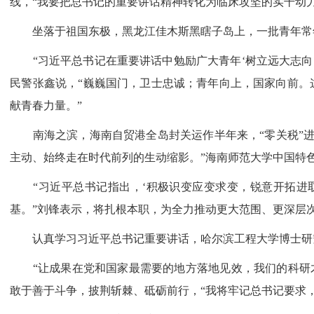
线，“我要把总书记的重要讲话精神转化为临床攻坚的实干动
坐落于祖国东极，黑龙江佳木斯黑瞎子岛上，一批青年常
“习近平总书记在重要讲话中勉励广大青年‘树立远大志向，
民警张鑫说，“巍巍国门，卫士忠诚；青年向上，国家向前。
献青春力量。”
南海之滨，海南自贸港全岛封关运作半年来，“零关税”进口货
主动、始终走在时代前列的生动缩影。”海南师范大学中国特
“习近平总书记指出，‘积极识变应变求变，锐意开拓进取
基。”刘锋表示，将扎根本职，为全力推动更大范围、更深层
认真学习习近平总书记重要讲话，哈尔滨工程大学博士研究
“让成果在党和国家最需要的地方落地见效，我们的科研才更
敢于善于斗争，披荆斩棘、砥砺前行，“我将牢记总书记要求，