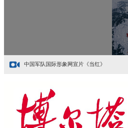
新疆多点发力完善水利基础设施
援疆心语｜千里赴疆 以影像微光护百姓安康
中国军队国际形象网宣片《当红》