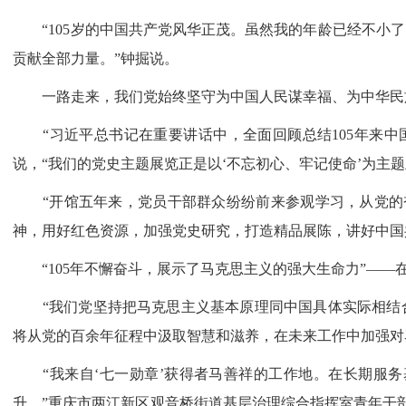
“105岁的中国共产党风华正茂。虽然我的年龄已经不小了
贡献全部力量。”钟掘说。
一路走来，我们党始终坚守为中国人民谋幸福、为中华民族
“习近平总书记在重要讲话中，全面回顾总结105年来中
说，“我们的党史主题展览正是以‘不忘初心、牢记使命’为主
“开馆五年来，党员干部群众纷纷前来参观学习，从党的奋
神，用好红色资源，加强党史研究，打造精品展陈，讲好中国
“105年不懈奋斗，展示了马克思主义的强大生命力”——
“我们党坚持把马克思主义基本原理同中国具体实际相结合
将从党的百余年征程中汲取智慧和滋养，在未来工作中加强对
“我来自‘七一勋章’获得者马善祥的工作地。在长期服务
升。”重庆市两江新区观音桥街道基层治理综合指挥室青年干部