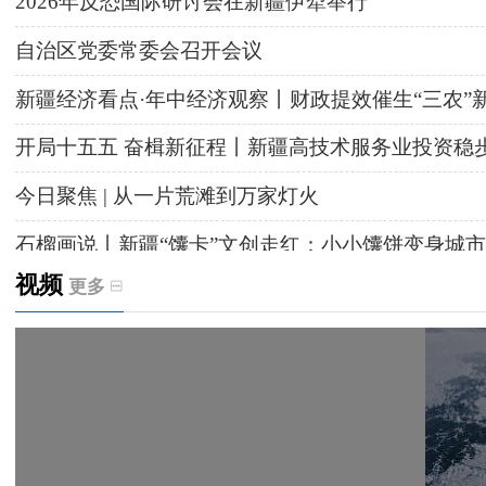
2026年反恐国际研讨会在新疆伊犁举行
自治区党委常委会召开会议
新疆经济看点·年中经济观察丨财政提效催生“三农”
开局十五五 奋楫新征程丨新疆高技术服务业投资稳
今日聚焦 | 从一片荒滩到万家灯火
石榴画说丨新疆“馕卡”文创走红：小小馕饼变身城市
视频
更多
天山观察丨暑期AI研学热，孩子们究竟学到什么
给祖国“镶金边”！G219+G331描绘新疆风光与发展
新疆多点发力完善水利基础设施
援疆心语｜千里赴疆 以影像微光护百姓安康