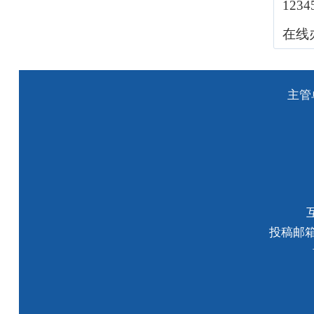
123
在线
主管
投稿邮