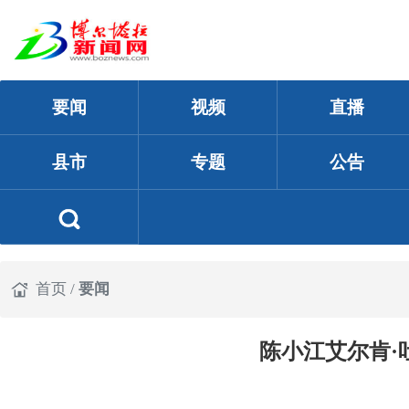
要闻
视频
直播
县市
专题
公告
首页
/
要闻
陈小江艾尔肯·