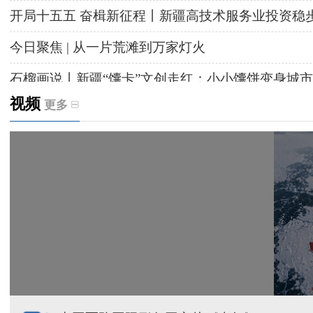
开局十五五 奋楫新征程丨新疆高技术服务业投资稳
今日聚焦 | 从一片荒滩到万家灯火
石榴画说丨新疆“馕卡”文创走红：小小馕饼变身城市
视频
更多
天山观察丨暑期AI研学热，孩子们究竟学到什么
给祖国“镶金边”！G219+G331描绘新疆风光与发展
新疆多点发力完善水利基础设施
援疆心语｜千里赴疆 以影像微光护百姓安康