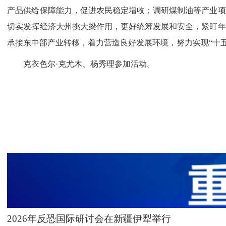
产品供给保障能力，促进农民稳定增收；调研煤制油等产业项
切实发挥经济大州挑大梁作用，更好统筹发展和安全，紧盯年
承接东中部产业转移，着力营造良好发展环境，努力实现“十
克衣色尔·克尤木、杨秀理参加活动。
2026年反恐国际研讨会在新疆伊犁举行