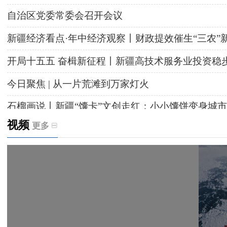
自治区党委常委会召开会议
新疆经济看点·年中经济观察丨财政提效催生“三农”
开局十五五 奋楫新征程丨新疆高技术服务业投资稳
今日聚焦 | 从一片荒滩到万家灯火
石榴画说丨新疆“馕卡”文创走红：小小馕饼变身城市
视频
更多
天山观察丨暑期AI研学热，孩子们究竟学到什么
给祖国“镶金边”！G219+G331描绘新疆风光与发展
新疆多点发力完善水利基础设施
援疆心语｜千里赴疆 以影像微光护百姓安康